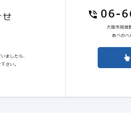
06-6
合せ
大阪市阿倍野
t
あべのベル
ざいましたら、
せ下さい。