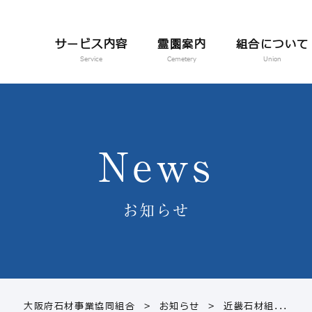
サービス内容
霊園案内
組合について
Service
Cemetery
Union
News
お知らせ
大阪府石材事業協同組合
>
お知らせ
>
近畿石材組...