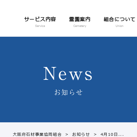
サービス内容
霊園案内
組合について
Service
Cemetery
Union
News
お知らせ
大阪府石材事業協同組合
>
お知らせ
>
4月10日...